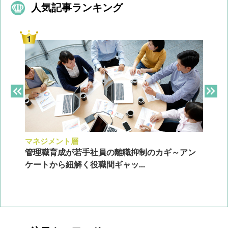
人気記事ランキング
マネジメント層
採
ン
管理職育成が若手社員の離職抑制のカギ～アン
企
ケートから紐解く役職間ギャッ...
2