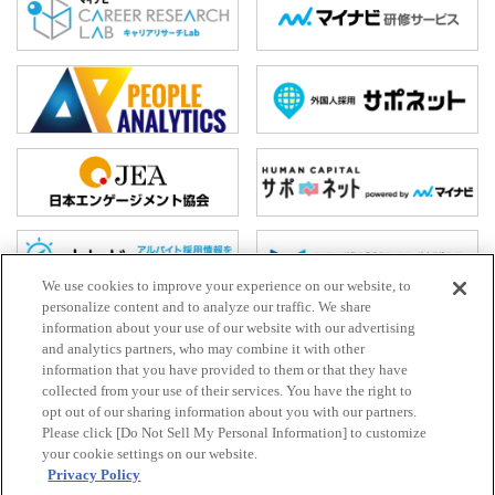
We use cookies to improve your experience on our website, to
personalize content and to analyze our traffic. We share
information about your use of our website with our advertising
and analytics partners, who may combine it with other
ホーム
information that you have provided to them or that they have
collected from your use of their services. You have the right to
お問い合わせ
opt out of our sharing information about you with our partners.
HR Trend Labとは
Please click [Do Not Sell My Personal Information] to customize
your cookie settings on our website.
プライバシーポリシー
Privacy Policy
利⽤規約