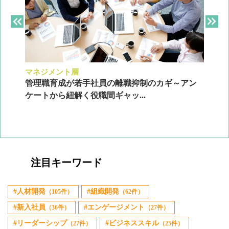
マネジメント層
採
ン
管理職育成が若手社員の離職抑制のカギ～アン
企
ケートから紐解く役職間ギャッ...
2
注目キーワード
人材開発
組織開発
（105件）
（62件）
新入社員
エンゲージメント
（36件）
（27件）
リーダーシップ
ビジネススキル
（27件）
（25件）