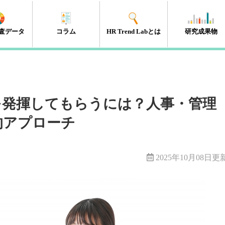
査データ
コラム
HR Trend Labとは
研究成果物
エンゲージメント
タレントマネジメント
組織開発
新人・若年層
人材開発・キャリア開発
採用・雇用
HRテック
マネジメント層
リーダーシップ
人事制度
経営・戦略
働き方改革
（41件）
（18件）
（11件）
（17件）
（35件）
（15件）
（32件）
（32件）
（10件）
（13件）
（10件）
（98件）
を発揮してもらうには？人事・管理
的アプローチ
2025年10月08日更