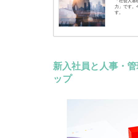
「社会人基
力」です。
す。
新入社員と人事・管
ップ