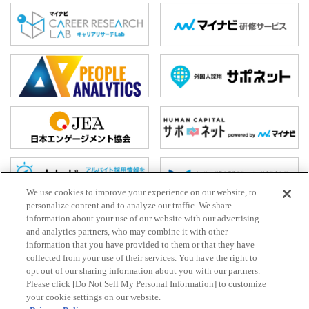
We use cookies to improve your experience on our website, to
personalize content and to analyze our traffic. We share
information about your use of our website with our advertising
and analytics partners, who may combine it with other
ホーム
information that you have provided to them or that they have
collected from your use of their services. You have the right to
お問い合わせ
opt out of our sharing information about you with our partners.
HR Trend Labとは
Please click [Do Not Sell My Personal Information] to customize
your cookie settings on our website.
プライバシーポリシー