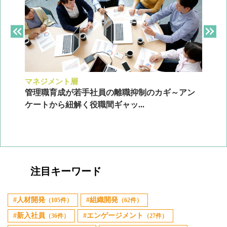
マネジメント層
採
ン
管理職育成が若手社員の離職抑制のカギ～アン
企
ケートから紐解く役職間ギャッ...
2
注目キーワード
人材開発
組織開発
（105件）
（62件）
新入社員
エンゲージメント
（36件）
（27件）