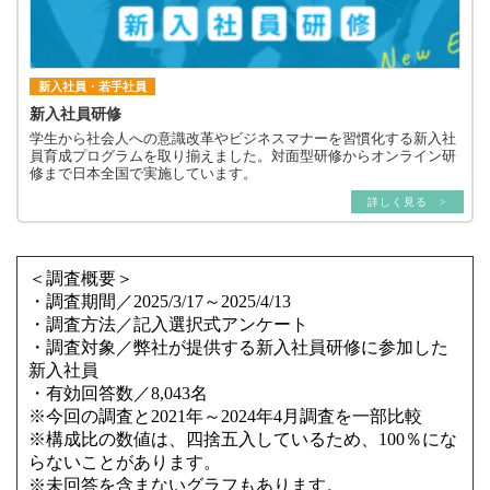
新入社員・若手社員
新入社員研修
学生から社会人への意識改革やビジネスマナーを習慣化する新入社
員育成プログラムを取り揃えました。対面型研修からオンライン研
修まで日本全国で実施しています。
詳しく見る >
＜調査概要＞
・調査期間／2025/3/17～2025/4/13
・調査方法／記入選択式アンケート
・調査対象／弊社が提供する新入社員研修に参加した
新入社員
・有効回答数／8,043名
※今回の調査と2021年～2024年4月調査を一部比較
※構成比の数値は、四捨五入しているため、100％にな
らないことがあります。
※未回答を含まないグラフもあります。