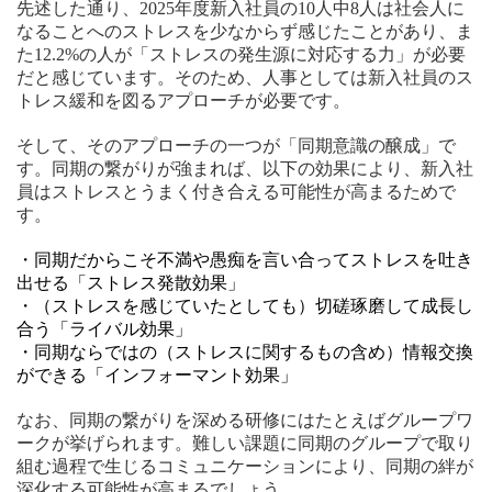
先述した通り、2025年度新入社員の10人中8人は社会人に
なることへのストレスを少なからず感じたことがあり、ま
た12.2%の人が「ストレスの発生源に対応する力」が必要
だと感じています。そのため、人事としては新入社員のス
トレス緩和を図るアプローチが必要です。
そして、そのアプローチの一つが「同期意識の醸成」で
す。同期の繋がりが強まれば、以下の効果により、新入社
員はストレスとうまく付き合える可能性が高まるためで
す。
・同期だからこそ不満や愚痴を言い合ってストレスを吐き
出せる「ストレス発散効果」
・（ストレスを感じていたとしても）切磋琢磨して成長し
合う「ライバル効果」
・同期ならではの（ストレスに関するもの含め）情報交換
ができる「インフォーマント効果」
なお、同期の繋がりを深める研修にはたとえばグループワ
ークが挙げられます。難しい課題に同期のグループで取り
組む過程で生じるコミュニケーションにより、同期の絆が
深化する可能性が高まるでしょう。