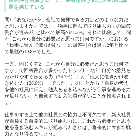
自発性を自負する一方、他者を巻き込むスキルに課
題を感じている
問1「あなたが今、会社で発揮できる力はどのような力だ
と思いますか」では、「物事に進んで取り組む力」の回答
割合が過去2年と比べて最高の41.2%。それに比例して、問
2「これから自分に必要だと思う力は何ですか」における
「物事に進んで取り組む力」の回答割合は過去2年と比べ
て最低の19.8%でした。
一方、同じく問2「これから自分に必要だと思う力は何で
すか」で回答割合が多かったトップ1・2が「自分の意見を
わかりやすく伝える力（36.3%）」と「他人に働きかけ巻
き込む力（28.9%）」でした。このことから「自身の考え
を他の社員に伝え、他人を巻き込みながら仕事を進める力
が足りない」と自覚する新入社員が多いことが推測されま
す。
仕事をする上で他の社員との協力は不可欠です。新入社員
が自負する自発的に取り組む力に、これから必要だと思う
他を巻き込むスキルが組み合わされば、将来的に大きな戦
力となり得るでしょう。